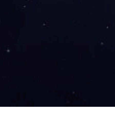
乐鱼网页版
|
九游官方端入口
|
开云体育世界杯（中国）有限公